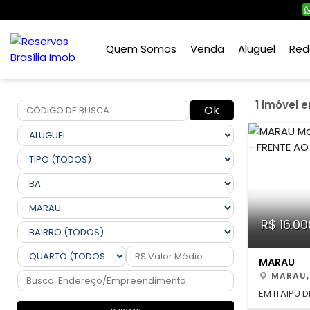
Quem Somos
Venda
Aluguel
Red
1 imóvel 
Ok
R$ 16.00
MARAU
MARAU,
EM ITAIPU 
DESACELER