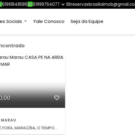
61991848586
61999764077
reservasbrasiliaimob@gmail.c
es Sociais
Fale Conosco
Seja da Equipe
encontrado
0,00
 MARAU
DE FORA, MARAÚ/BA, O TEMPO
A E A NATUREZA ASSUME O