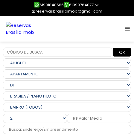
61991848586
61999764077
reservasbrasiliaimob@gmail.com
Ok