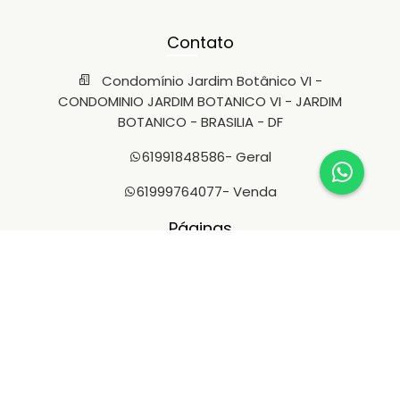
Contato
Condomínio Jardim Botânico VI -
CONDOMINIO JARDIM BOTANICO VI - JARDIM
BOTANICO - BRASILIA - DF
61991848586
- Geral
61999764077
- Venda
Páginas
Quem Somos
Venda
Aluguel
Redes Sociais