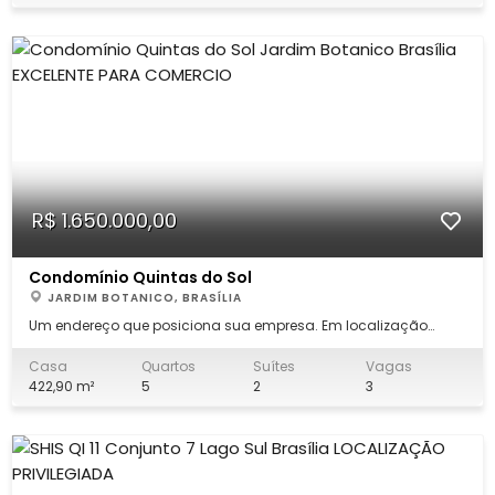
apartamento é a escolha perfeit
R$ 1.650.000,00
Condomínio Quintas do Sol
JARDIM BOTANICO, BRASÍLIA
Um endereço que posiciona sua empresa. Em localização
estratégica e promissora, esta propriedade reúne visibilidade e
versatilidade para empresas que desejam presença comercial
Casa
Quartos
Suítes
Vagas
e identidade. Voltada para rua de excelente exposição, a casa
422,90 m²
5
2
3
oferece ampla estrutura p