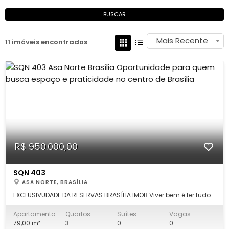
BUSCAR
Mais Recente
11 imóveis encontrados
R$ 950.000,00
SQN 403
ASA NORTE, BRASÍLIA
EXCLUSIVUDADE DA RESERVAS BRASÍLIA IMOB Viver bem é ter tudo
ao seu alcance. Se você valoriza o espaço generoso dos
projetos tradicionais do Plano Piloto, a tranquilidade de um
Apartamento
Quartos
Suítes
Vagas
andar alto e a conveniência de fazer tudo a pé, este
79,00 m²
3
0
0