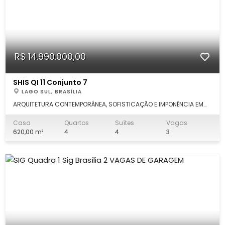
R$ 14.990.000,00
SHIS QI 11 Conjunto 7
LAGO SUL, BRASÍLIA
ARQUITETURA CONTEMPORÂNEA, SOFISTICAÇÃO E IMPONÊNCIA EM
CADA DETALHE Mansão exclusiva construída em 2021/2022,
assinada pela renomada arquiteta Denise Zuba, unindo
Casa
Quartos
Suítes
Vagas
elegância atemporal, tecnologia e acabamentos de altíssimo
620,00 m²
4
4
3
padrão em uma localização privilegiada. C