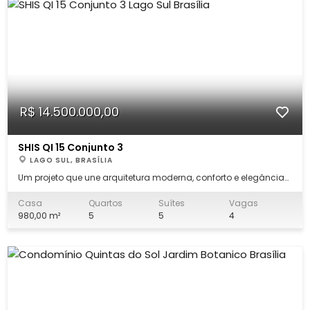
R$ 14.500.000,00
SHIS QI 15 Conjunto 3
LAGO SUL, BRASÍLIA
Um projeto que une arquitetura moderna, conforto e elegância
em perfeita harmonia. Assinada pela renomada arquiteta
Larissa Dias, esta residência recém-construída é um convite a
Casa
Quartos
Suítes
Vagas
viver bem em um dos endereços mais desejados de Brasília.
980,00 m²
5
5
4
São 980 m² de puro bom gosto: