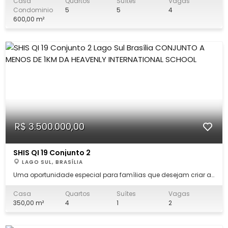
integração de ambientes e excelente aproveitamento de luz
Casa
Quartos
Suítes
Vagas
natural. Destaques do imóvel: 5 suítes amplas e bem
Condominio
5
5
4
distribuídas Sala espaçosa com ilumin
600,00 m²
R$ 3.500.000,00
SHIS QI 19 Conjunto 2
LAGO SUL, BRASÍLIA
Uma oportunidade especial para famílias que desejam criar a
casa dos sonhos em um endereço privilegiado. Casa com
excelente estrutura para reforma e ampliação, perfeita para um
Casa
Quartos
Suítes
Vagas
projeto personalizado, pensado para acompanhar o
350,00 m²
4
1
2
crescimento da família. A localização