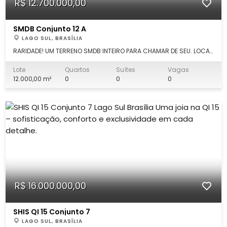
R$ 12.700.000,00
SMDB Conjunto 12 A
LAGO SUL, BRASÍLIA
RARIDADE! UM TERRENO SMDB INTEIRO PARA CHAMAR DE SEU. LOCAL
PRIVILEGIADO COM UMA VISTA ESPECIAL DO LAGO PARANOÁ. PODE
SER CONSTRUIDA UMA BELÍSSIMA MANSÃO OU UM CONDOMÍNIO DE
Lote
Quartos
Suítes
Vagas
ALTO PADRÃO PARA ATÉ 5 CASAS. COMÉRCIO AMPLO E
12.000,00 m²
0
0
0
DIVERSIFICADO. TUDO PRÓXIMO E PRÁTICO PA
R$ 16.000.000,00
SHIS QI 15 Conjunto 7
LAGO SUL, BRASÍLIA