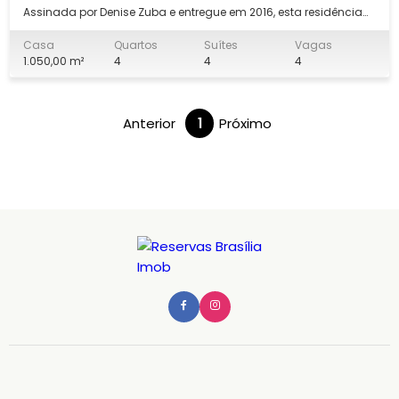
Assinada por Denise Zuba e entregue em 2016, esta residência
de 1.011m² oferece arquitetura imponente e acabamento
impecável. O espelho d’água na entrada já antecipa o padrão
Casa
Quartos
Suítes
Vagas
elevado da casa. São três pavimentos com elevador e
1.050,00 m²
4
4
4
acessibilidade total. A casa é 100% auto
Anterior
1
Próximo