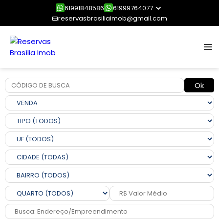
61991848586
61999764077
reservasbrasiliaimob@gmail.com
Ok