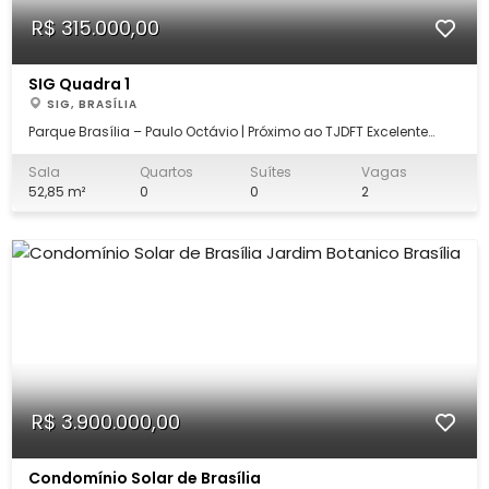
R$ 315.000,00
SIG Quadra 1
SIG, BRASÍLIA
Parque Brasília – Paulo Octávio | Próximo ao TJDFT Excelente
sala comercial em um empreendimento moderno, ideal para
empresas que buscam credibilidade, segurança e uma
Sala
Quartos
Suítes
Vagas
estrutura corporativa diferenciada. O Parque Brasília, da Paulo
52,85 m²
0
0
2
Octávio, reúne importantes ins
R$ 3.900.000,00
Condomínio Solar de Brasília