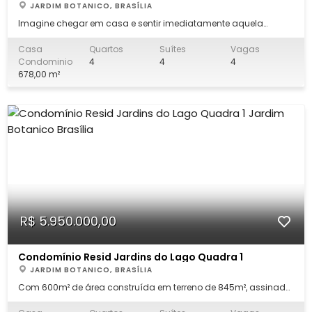
JARDIM BOTANICO, BRASÍLIA
Imagine chegar em casa e sentir imediatamente aquela
atmosfera acolhedora, elegante e contemporânea que só os
projetos mais bem pensados conseguem transmitir. Esta
Casa
Quartos
Suítes
Vagas
belíssima residência de arquitetura encanta logo na chegada,
Condominio
4
4
4
com fachada imponente, jardim frontal aber
678,00 m²
R$ 5.950.000,00
Condomínio Resid Jardins do Lago Quadra 1
JARDIM BOTANICO, BRASÍLIA
Com 600m² de área construída em terreno de 845m², assinado
pela MAAI Arquitetura, trazendo linhas contemporâneas,