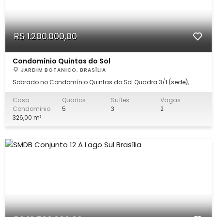
R$ 1.200.000,00
Condomínio Quintas do Sol
JARDIM BOTANICO, BRASÍLIA
Sobrado no Condomínio Quintas do Sol Quadra 3/1 (sede),
localizado no Jardim Botânico, Brasília/DF - 5 dormitórios (3
suítes) bem distribuídos - Área construida de 326 m² em terreno
Casa
Quartos
Suítes
Vagas
VAZADO de 600m² (cabe ressaltar que é um dos poucos
Condominio
5
3
2
vazados do condomínio, permit
326,00 m²